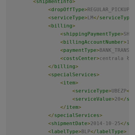
<
shipmentInfo
>
<
dropOffType
>
REGULAR_PICKUP
<
<
serviceType
>
LM
</
serviceType
<
billing
>
<
shippingPaymentType
>
SHI
<
billingAccountNumber
>
17
<
paymentType
>
BANK_TRANSF
<
costsCenter
>
centrala łó
</
billing
>
<
specialServices
>
<
item
>
<
serviceType
>
UBEZP
</
<
serviceValue
>
20
</
se
</
item
>
</
specialServices
>
<
shipmentDate
>
2014-10-25
</
sh
<
labelType
>
BLP
</
labelType
>