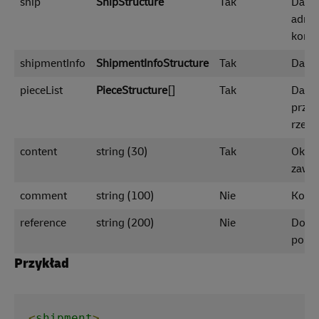
ship
ShipStructure
Tak
Dane
adres
kont
shipmentInfo
ShipmentInfoStructure
Tak
Dane 
pieceList
PieceStructure
[]
Tak
Dane
prze
rzecz
content
string (30)
Tak
Okreś
zawar
comment
string (100)
Nie
Kome
reference
string (200)
Nie
Doda
pole 
Przykład
<
shipment
>