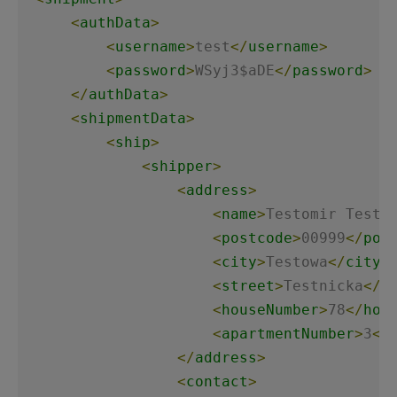
<
authData
>
<
username
>
test
</
username
>
<
password
>
WSyj3$aDE
</
password
>
</
authData
>
<
shipmentData
>
<
ship
>
<
shipper
>
<
address
>
<
name
>
Testomir Testa
<
postcode
>
00999
</
pos
<
city
>
Testowa
</
city
>
<
street
>
Testnicka
</
s
<
houseNumber
>
78
</
hou
<
apartmentNumber
>
3
</
</
address
>
<
contact
>