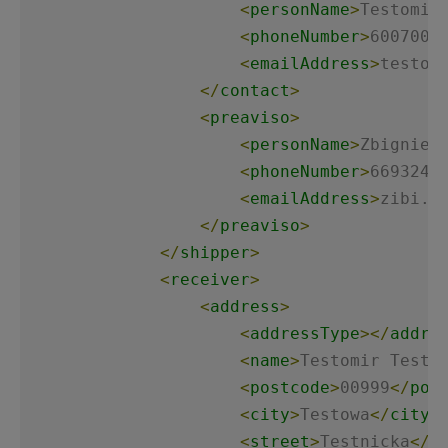
<
personName
>
Testomir
<
phoneNumber
>
6007008
<
emailAddress
>
testom
</
contact
>
<
preaviso
>
<
personName
>
Zbigniew
<
phoneNumber
>
6693247
<
emailAddress
>
zibi.n
</
preaviso
>
</
shipper
>
<
receiver
>
<
address
>
<
addressType
>
</
addre
<
name
>
Testomir Testa
<
postcode
>
00999
</
pos
<
city
>
Testowa
</
city
>
<
street
>
Testnicka
</
s