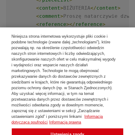
<
content
>
BIŻUTERIA
</
content
>
<
comment
>
Proszę natarczywie dzwo
<
reference
>
</
reference
>
</
shipmentData
>
Niniejsza strona internetowa wykorzystuje pliki cookie i
</
shipment
>
podobne technologie (zwane dalej „technologiami”), które
pozwalają np. na określenie częstotliwości odwiedzin
naszych stron internetowych i liczby odwiedzających,
skonfigurowanie naszych ofert w celu maksymalnej wygody
i wydajności oraz wsparcie naszych działań
Wróć do listy tematów
marketingowych. Technologie te mogą obejmować
przekazywanie danych do dostawców zewnętrznych z
siedzibami w krajach, które nie gwarantują odpowiedniego
poziomu ochrony danych (np. w Stanach Zjednoczonych).
Aby uzyskać więcej informacji, w tym na temat
przetwarzania danych przez dostawców zewnętrznych i
możliwości odwołania zgody w dowolnym momencie,
zapoznaj się z ustawieniami w sekcji „Zarządzanie
Skontaktuj się z nami
ustawieniami zgód” i poniższymi linkami
Informacja
dotycząca poufności
Informacja prawna
Regulamin i dokumenty do pobrania
Ochrona danych i pliki cookies
Ustawienia zgody