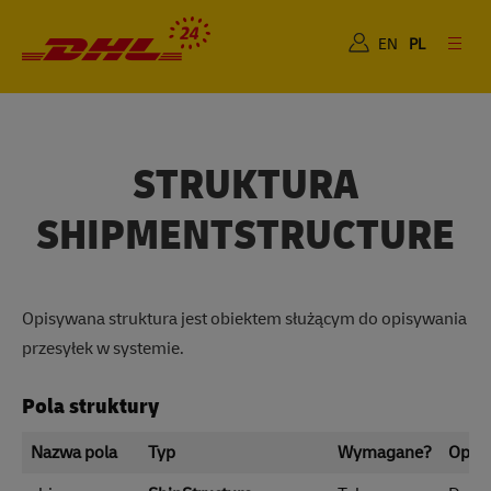
Dla Ciebie
Dla Biznesu
EN
PL
STRUKTURA
SHIPMENTSTRUCTURE
Opisywana struktura jest obiektem służącym do opisywania
przesyłek w systemie.
Pola struktury
Nazwa pola
Typ
Wymagane?
Opis