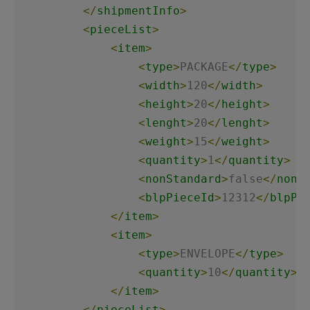
</
shipmentInfo
>
<
pieceList
>
<
item
>
<
type
>
PACKAGE
</
type
>
<
width
>
120
</
width
>
<
height
>
20
</
height
>
<
lenght
>
20
</
lenght
>
<
weight
>
15
</
weight
>
<
quantity
>
1
</
quantity
>
<
nonStandard
>
false
</
nonS
<
blpPieceId
>
12312
</
blpPi
</
item
>
<
item
>
<
type
>
ENVELOPE
</
type
>
<
quantity
>
10
</
quantity
>
</
item
>
</
pieceList
>