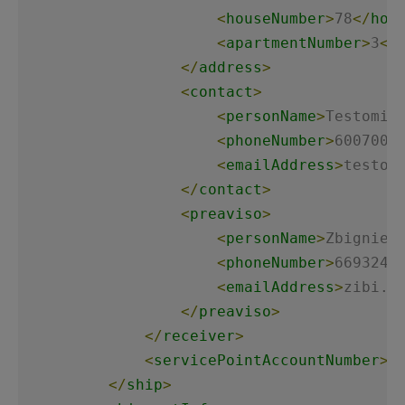
<
houseNumber
>
78
</
hou
<
apartmentNumber
>
3
</
</
address
>
<
contact
>
<
personName
>
Testomir
<
phoneNumber
>
6007008
<
emailAddress
>
testom
</
contact
>
<
preaviso
>
<
personName
>
Zbigniew
<
phoneNumber
>
6693247
<
emailAddress
>
zibi.n
</
preaviso
>
</
receiver
>
<
servicePointAccountNumber
>
1
</
ship
>