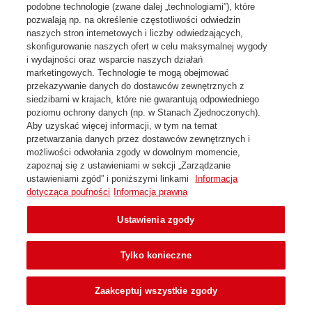
Dokąd
- kod pocztowy odbiorcy
podobne technologie (zwane dalej „technologiami”), które
pozwalają np. na określenie częstotliwości odwiedzin
naszych stron internetowych i liczby odwiedzających,
skonfigurowanie naszych ofert w celu maksymalnej wygody
i wydajności oraz wsparcie naszych działań
marketingowych. Technologie te mogą obejmować
przekazywanie danych do dostawców zewnętrznych z
siedzibami w krajach, które nie gwarantują odpowiedniego
poziomu ochrony danych (np. w Stanach Zjednoczonych).
Aby uzyskać więcej informacji, w tym na temat
przetwarzania danych przez dostawców zewnętrznych i
Skontaktuj się z nami
możliwości odwołania zgody w dowolnym momencie,
zapoznaj się z ustawieniami w sekcji „Zarządzanie
Regulamin i dokumenty do pobrania
ustawieniami zgód” i poniższymi linkami
Informacja
Ochrona danych i pliki cookies
dotycząca poufności
Informacja prawna
Ustawienia zgody
© 2026 DHL eCommerce (Poland) Sp. z o.o. - dhlecommerce.pl -
Wszystkie prawa zastrzeżone
Tylko konieczne
Zaakceptuj wszystkie zgody