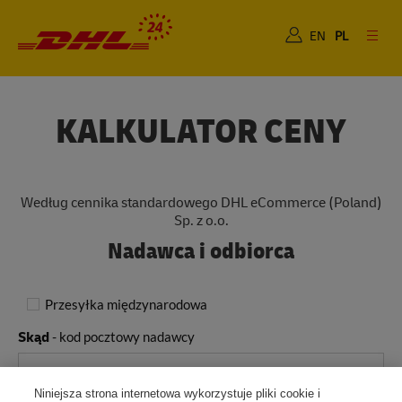
Dla Ciebie
Dla Biznesu
EN
PL
KALKULATOR CENY
Według cennika standardowego DHL eCommerce (Poland)
Sp. z o.o.
Nadawca i odbiorca
Przesyłka międzynarodowa
Skąd
- kod pocztowy nadawcy
Niniejsza strona internetowa wykorzystuje pliki cookie i