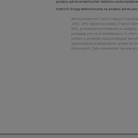
podany adres email/numer telefonu wykorzystani
trzecich drogą elektroniczną na podany adres pocz
Administratorem Twoich danych osobowyc
„DHL”. DHL będzie korzystał z Twoich dan
DHL, prowadzenia kontaktów w związku z
polegających na przedstawianiu Ci ofert
odbiorcy przesyłki będą podlegały weryf
ograniczenia przetwarzania, prawo do p
Osobowych. Żeby dowiedzieć się więcej o