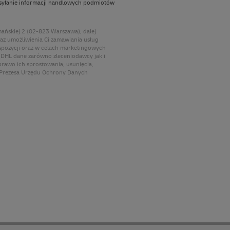
syłanie informacji handlowych podmiotów
ańskiej 2 (02-823 Warszawa), dalej
raz umożliwienia Ci zamawiania usług
spozycji oraz w celach marketingowych
e DHL dane zarówno zleceniodawcy jak i
prawo ich sprostowania, usunięcia,
o Prezesa Urzędu Ochrony Danych