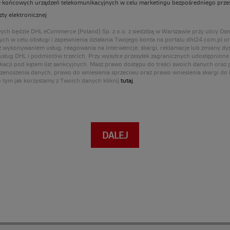
e końcowych urządzeń telekomunikacyjnych w celu marketingu bezpośredniego prze
ty elektronicznej
h będzie DHL eCommerce (Poland) Sp. z o.o. z siedzibą w Warszawie przy ulicy Osm
ych w celu obsługi i zapewnienia działania Twojego konta na portalu dhl24.com.pl o
 wykonywaniem usług, reagowania na interwencje, skargi, reklamacje lub zmiany dy
 usług DHL i podmiotów trzecich. Przy wysyłce przesyłek zagranicznych udostępnion
ikacji pod kątem list sankcyjnych. Masz prawo dostępu do treści swoich danych oraz 
rzenoszenia danych, prawo do wniesienia sprzeciwu oraz prawo wniesienia skargi d
 tym jak korzystamy z Twoich danych kliknij
tutaj
.
DALEJ