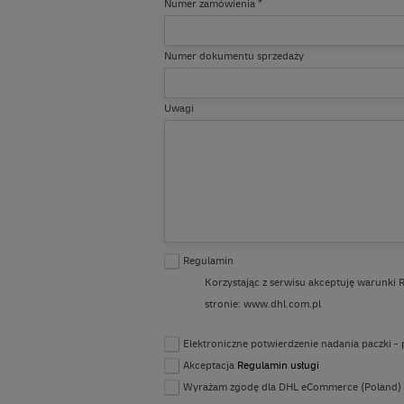
Numer zamówienia
*
Numer dokumentu sprzedaży
Uwagi
Regulamin
Korzystając z serwisu akceptuję warunki 
stronie: www.dhl.com.pl
Elektroniczne potwierdzenie nadania paczki -
Akceptacja
Regulamin usługi
Wyrażam zgodę dla DHL eCommerce (Poland) Sp.