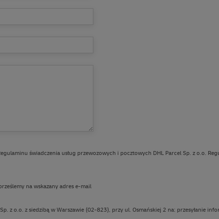
Regulaminu świadczenia usług przewozowych i pocztowych DHL Parcel Sp. z o.o. Regul
 prześlemy na wskazany adres e-mail
 z o.o. z siedzibą w Warszawie (02-823), przy ul. Osmańskiej 2 na: przesyłanie inf