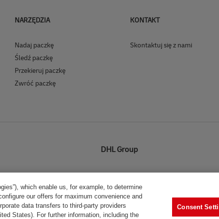
NARZĘDZIA
KONTAKT
Nadaj paczkę
Skontaktuj się z nami
Śledź paczkę
Przekieruj paczkę
Zwróć paczkę
DHL Group
Zasady korzystania
Ochrona danych i pliki
ogies”), which enable us, for example, to determine
to configure our offers for maximum convenience and
© 2024 DHL eCommerce (Poland) Sp. z o.o. - dhlecommerce.pl Wszystkie prawa zastrzeżone
porate data transfers to third-party providers
Consent Sett
ted States). For further information, including the