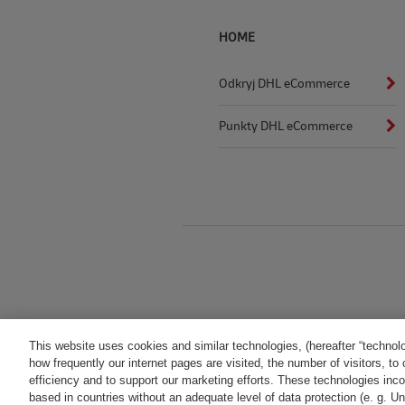
HOME
Odkryj DHL eCommerce
Punkty DHL eCommerce
Regulamin
This website uses cookies and similar technologies, (hereafter “technol
how frequently our internet pages are visited, the number of visitors, 
efficiency and to support our marketing efforts. These technologies incor
based in countries without an adequate level of data protection (e. g. Uni