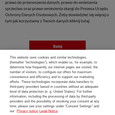
prawo do przenoszenia danych, prawo do wniesienia
sprzeciwu oraz prawo wniesienia skargi do Prezesa Urzędu
Ochrony Danych Osobowych. Żeby dowiedzieć się więcej o
tym jak korzystamy z Twoich danych kliknij
tutaj
.
Dalej
This website uses cookies and similar technologies,
(hereafter “technologies”), which enable us, for example, to
determine how frequently our internet pages are visited, the
number of visitors, to configure our offers for maximum
convenience and efficiency and to support our marketing
efforts. These technologies incorporate data transfers to
third-party providers based in countries without an adequate
level of data protection (e. g. United States). For further
information, including the processing of data by third-party
providers and the possibility of revoking your consent at any
Skontaktuj się z nami
time, please see your settings under “Consent Settings” and
our
Privacy notice
Legal Notice
Regulamin i dokumenty do pobrania