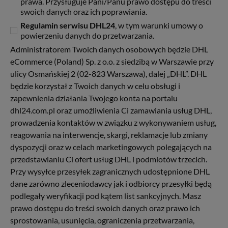
prawa. Przysługuje Pani/Panu prawo dostępu do treści
swoich danych oraz ich poprawiania.
Regulamin serwisu DHL24
, w tym warunki umowy o
powierzeniu danych do przetwarzania.
Administratorem Twoich danych osobowych będzie DHL
eCommerce (Poland) Sp. z o.o. z siedzibą w Warszawie przy
ulicy Osmańskiej 2 (02-823 Warszawa), dalej „DHL”. DHL
będzie korzystał z Twoich danych w celu obsługi i
zapewnienia działania Twojego konta na portalu
dhl24.com.pl oraz umożliwienia Ci zamawiania usług DHL,
prowadzenia kontaktów w związku z wykonywaniem usług,
reagowania na interwencje, skargi, reklamacje lub zmiany
dyspozycji oraz w celach marketingowych polegających na
przedstawianiu Ci ofert usług DHL i podmiotów trzecich.
Przy wysyłce przesyłek zagranicznych udostępnione DHL
dane zarówno zleceniodawcy jak i odbiorcy przesyłki będą
podlegały weryfikacji pod kątem list sankcyjnych. Masz
prawo dostępu do treści swoich danych oraz prawo ich
sprostowania, usunięcia, ograniczenia przetwarzania,