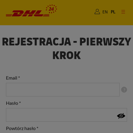
Dla Ciebie
Dla Biznesu
EN
PL
REJESTRACJA - PIERWSZY
KROK
Email
*
?
Hasło
*
Powtórz hasło
*