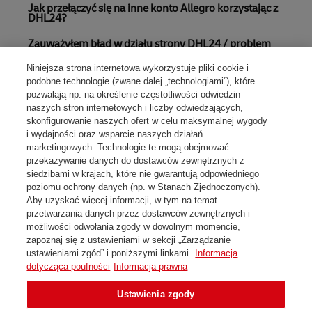
Jak przełączyć się na inne konto Allegro korzystając z
DHL24?
Zauważyłem błąd w działu strony DHL24 / problem
techniczny.
Niniejsza strona internetowa wykorzystuje pliki cookie i
Dostaje dziwne wiadomości SMS, E-mail o opłatach za
podobne technologie (zwane dalej „technologiami”), które
paczki, których się nie spodziewam.
pozwalają np. na określenie częstotliwości odwiedzin
naszych stron internetowych i liczby odwiedzających,
Na stronie zbyt długa trwa Przerwa Techniczna.
skonfigurowanie naszych ofert w celu maksymalnej wygody
i wydajności oraz wsparcie naszych działań
marketingowych. Technologie te mogą obejmować
Formularz Kontaktowy z Działem wsparcia technicznego
przekazywanie danych do dostawców zewnętrznych z
siedzibami w krajach, które nie gwarantują odpowiedniego
poziomu ochrony danych (np. w Stanach Zjednoczonych).
Aby uzyskać więcej informacji, w tym na temat
przetwarzania danych przez dostawców zewnętrznych i
możliwości odwołania zgody w dowolnym momencie,
zapoznaj się z ustawieniami w sekcji „Zarządzanie
Skontaktuj się z nami
ustawieniami zgód” i poniższymi linkami
Informacja
dotycząca poufności
Informacja prawna
Regulamin i dokumenty do pobrania
Ochrona danych i pliki cookies
Ustawienia zgody