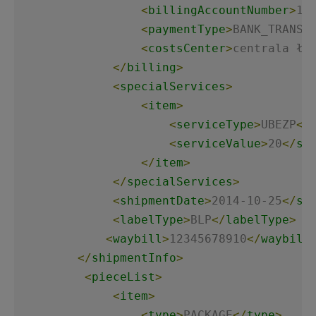
<
billingAccountNumber
>
17
<
paymentType
>
BANK_TRANSF
<
costsCenter
>
centrala łó
</
billing
>
<
specialServices
>
<
item
>
<
serviceType
>
UBEZP
</
<
serviceValue
>
20
</
se
</
item
>
</
specialServices
>
<
shipmentDate
>
2014-10-25
</
sh
<
labelType
>
BLP
</
labelType
>
<
waybill
>
12345678910
</
waybill
</
shipmentInfo
>
<
pieceList
>
<
item
>
<
type
>
PACKAGE
</
type
>