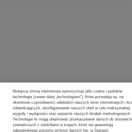
Niniejsza strona internetowa wykorzystuje pliki cookie i podobne
technologie (zwane dalej „technologiami”), które pozwalają np. na
określenie częstotliwości odwiedzin naszych stron internetowych i lic
odwiedzających, skonfigurowanie naszych ofert w celu maksymalnej
wygody i wydajności oraz wsparcie naszych działań marketingowych.
Technologie te mogą obejmować przekazywanie danych do dostawcó
zewnętrznych z siedzibami w krajach, które nie gwarantują
odpowiedniego poziomu ochrony danych (np. w Stanach