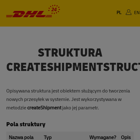
Dla Ciebie
Dla Biznesu
PL
EN
STRUKTURA
CREATESHIPMENTSTRUC
Opisywana struktura jest obiektem służącym do tworzenia
nowych przesyłek w systemie. Jest wykorzystywana w
metodzie
createShipment
jako jej parametr.
Pola struktury
Nazwa pola
Typ
Wymagane?
Opis