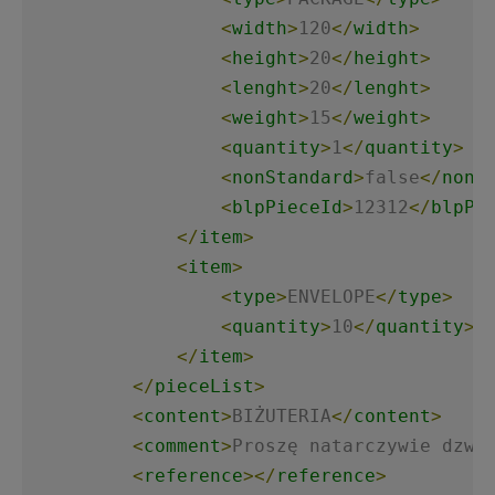
<
width
>
120
</
width
>
<
height
>
20
</
height
>
<
lenght
>
20
</
lenght
>
<
weight
>
15
</
weight
>
<
quantity
>
1
</
quantity
>
<
nonStandard
>
false
</
nonS
<
blpPieceId
>
12312
</
blpPi
</
item
>
<
item
>
<
type
>
ENVELOPE
</
type
>
<
quantity
>
10
</
quantity
>
</
item
>
</
pieceList
>
<
content
>
BIŻUTERIA
</
content
>
<
comment
>
Proszę natarczywie dzwo
<
reference
>
</
reference
>