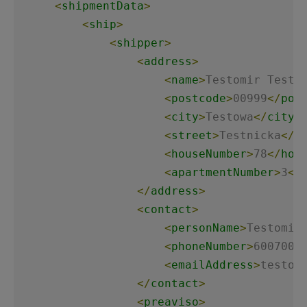
<
shipmentData
>
<
ship
>
<
shipper
>
<
address
>
<
name
>
Testomir Testa
<
postcode
>
00999
</
pos
<
city
>
Testowa
</
city
>
<
street
>
Testnicka
</
s
<
houseNumber
>
78
</
hou
<
apartmentNumber
>
3
</
</
address
>
<
contact
>
<
personName
>
Testomir
<
phoneNumber
>
6007008
<
emailAddress
>
testom
</
contact
>
<
preaviso
>