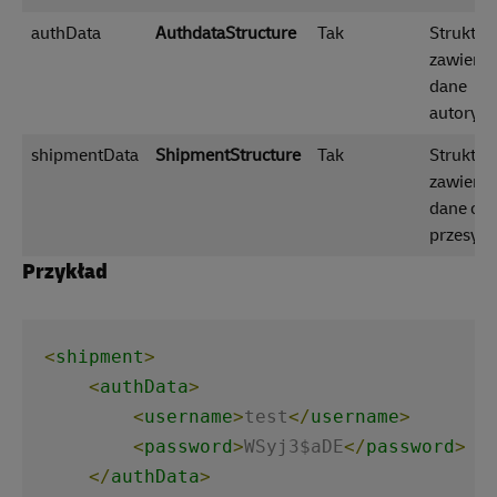
authData
AuthdataStructure
Tak
Struktur
zawieraj
dane
autoryzac
shipmentData
ShipmentStructure
Tak
Struktur
zawieraj
dane o
przesyłc
Przykład
<
shipment
>
<
authData
>
<
username
>
test
</
username
>
<
password
>
WSyj3$aDE
</
password
>
</
authData
>