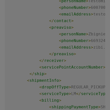
<
personName
>
Testomir
<
phoneNumber
>
6007008
<
emailAddress
>
testom
</
contact
>
<
preaviso
>
<
personName
>
Zbigniew
<
phoneNumber
>
6693247
<
emailAddress
>
zibi.n
</
preaviso
>
</
receiver
>
<
servicePointAccountNumber
>
1
</
ship
>
<
shipmentInfo
>
<
dropOffType
>
REGULAR_PICKUP
<
<
serviceType
>
LM
</
serviceType
<
billing
>
<
shippingPaymentType
>
SHI