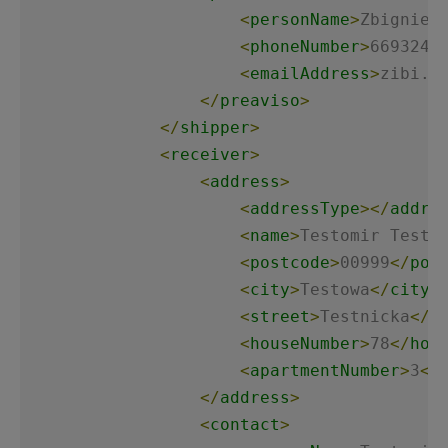
<
personName
>
Zbigniew
<
phoneNumber
>
6693247
<
emailAddress
>
zibi.n
</
preaviso
>
</
shipper
>
<
receiver
>
<
address
>
<
addressType
>
</
addre
<
name
>
Testomir Testa
<
postcode
>
00999
</
pos
<
city
>
Testowa
</
city
>
<
street
>
Testnicka
</
s
<
houseNumber
>
78
</
hou
<
apartmentNumber
>
3
</
</
address
>
<
contact
>